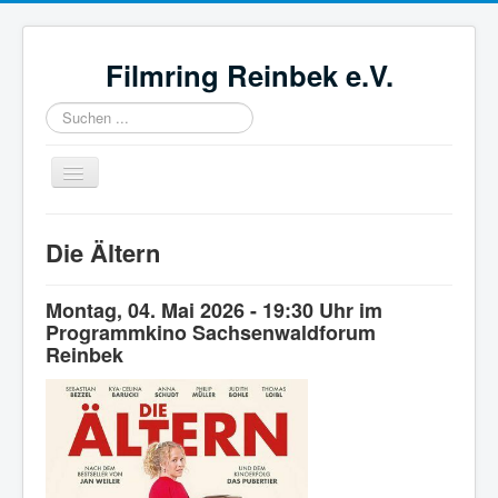
Filmring Reinbek e.V.
Suchen
...
Navigation
an/aus
Aktuell
Die Ältern
Gezeigte Filme
Anfahrt
Montag, 04. Mai 2026 - 19:30 Uhr im
Programmkino Sachsenwaldforum
Preise
Reinbek
Mitglied werden
Über uns
Impressum